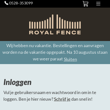
0528-353099
Wij hebben nu vakantie. Bestellingen en aanvragen
worden na de vakantie opgepakt. Na 10 augustus staan
we weer paraat
Sluiten
Inloggen
Vul je gebruikersnaam en wachtwoord in om in te
loggen. Ben je hier nieuw?
Schrijf je
dan snel in!