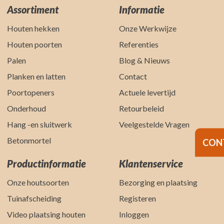
Assortiment
Informatie
Houten hekken
Onze Werkwijze
Houten poorten
Referenties
Palen
Blog & Nieuws
Planken en latten
Contact
Poortopeners
Actuele levertijd
Onderhoud
Retourbeleid
Hang -en sluitwerk
Veelgestelde Vragen
Betonmortel
CON
Productinformatie
Klantenservice
Onze houtsoorten
Bezorging en plaatsing
Tuinafscheiding
Registeren
Video plaatsing houten
Inloggen