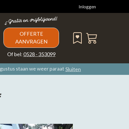
Inloggen
OFFERTE
AANVRAGEN
Of bel:
0528 - 353099
ugustus staan we weer paraat
Sluiten
f