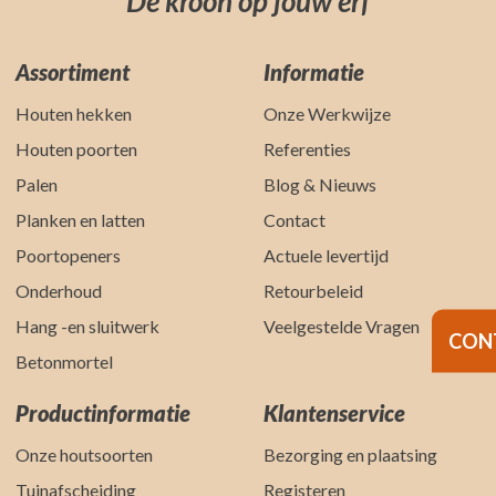
De kroon op jouw erf
Assortiment
Informatie
Houten hekken
Onze Werkwijze
Houten poorten
Referenties
Palen
Blog & Nieuws
Planken en latten
Contact
Poortopeners
Actuele levertijd
Onderhoud
Retourbeleid
Hang -en sluitwerk
Veelgestelde Vragen
CON
Betonmortel
Productinformatie
Klantenservice
Onze houtsoorten
Bezorging en plaatsing
Tuinafscheiding
Registeren