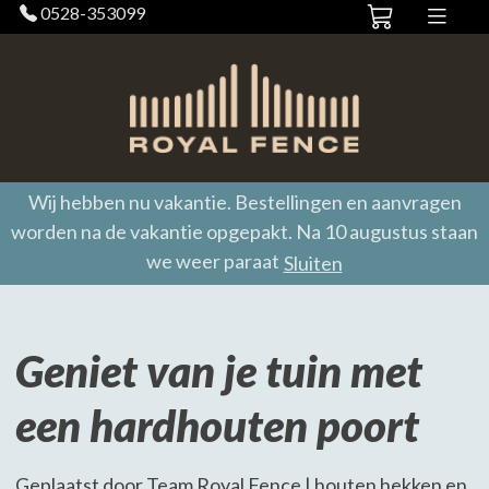
0528-353099
Wij hebben nu vakantie. Bestellingen en aanvragen
worden na de vakantie opgepakt. Na 10 augustus staan
we weer paraat
Sluiten
Geniet van je tuin met
een hardhouten poort
Geplaatst door Team Royal Fence | houten hekken en